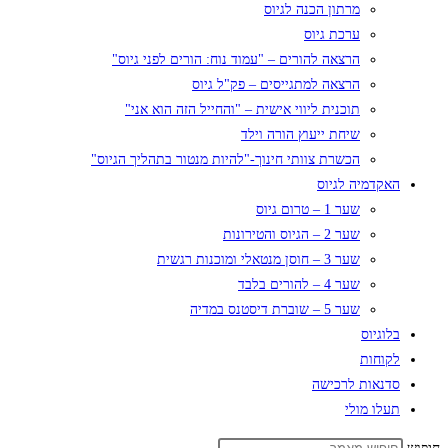
מרתון הכנה לגיוס
ערכת גיוס
הרצאה להורים – "עמוד נוח: הורים לפני גיוס"
הרצאה למתגייסים – פק"ל גיוס
תוכנית ליווי אישית – "והחייל הזה הוא אני"
שיחת ייעוץ הורה וילד
הכשרת צוותי חינוך-"להיות מנטור בתהליך הגיוס"
האקדמיה לגיוס
שער 1 – טרום גיוס
שער 2 – הגיוס והטירונות
שער 3 – חוסן מנטאלי ומוכנות רגשית
שער 4 – להורים בלבד
שער 5 – שוברת דיסטנס במדיה
בלוגיוס
לקוחות
סדנאות לרכישה
תעלו מולי